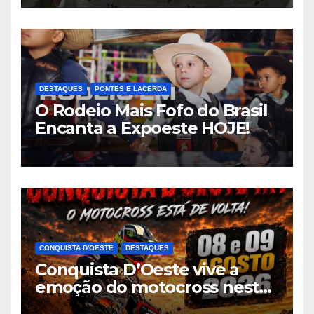
Lacerda
DESTAQUES
PONTES E LACERDA
O Rodeio Mais Fofo do Brasil
Encanta a Expoeste HOJE!
CONQUISTA D'OESTE
DESTAQUES
Conquista D’Oeste vive a
emoção do motocross neste
fim de semana com a 4ª