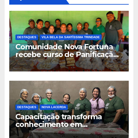
DESTAQUES
VILA BELA DA SANTÍSSIMA TRINDADE
Comunidade Nova Fortuna
recebe curso de Panificação
Artesanal promovido pelo
SENAR-MT e Sindicato Rural
DESTAQUES
NOVA LACERDA
Capacitação transforma
conhecimento em
oportunidades em Nova