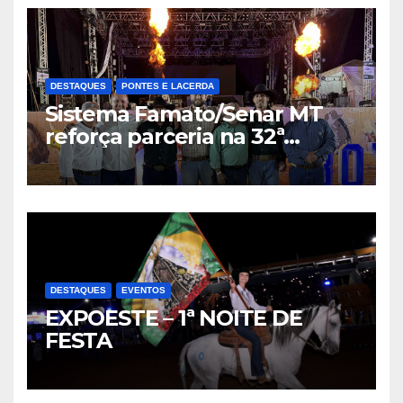
DESTAQUES
PONTES E LACERDA
Sistema Famato/Senar MT
reforça parceria na 32ª
Expoeste e destaca potencial
de Pontes e Lacerda
DESTAQUES
EVENTOS
EXPOESTE – 1ª NOITE DE
FESTA