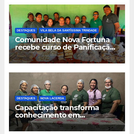
DESTAQUES
VILA BELA DA SANTÍSSIMA TRINDADE
Comunidade Nova Fortuna
recebe curso de Panificação
Artesanal promovido pelo
SENAR-MT e Sindicato Rural
DESTAQUES
NOVA LACERDA
Capacitação transforma
conhecimento em
oportunidades em Nova
Lacerda