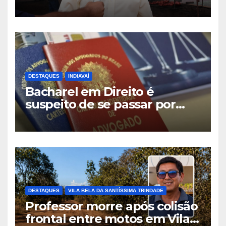
RAINHA- PARTE I
DESTAQUES
INDIAVAÍ
Bacharel em Direito é
suspeito de se passar por
advogado durante
atendimento em Indiavaí
DESTAQUES
VILA BELA DA SANTÍSSIMA TRINDADE
Professor morre após colisão
frontal entre motos em Vila