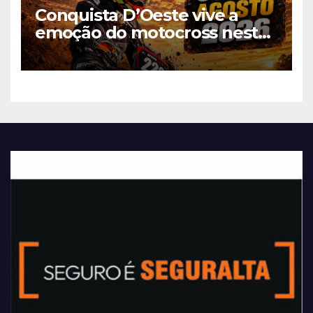
Conquista D’Oeste vive a
emoção do motocross neste
fim de semana com a 4ª
etapa do Campeonato Mato-
grossense