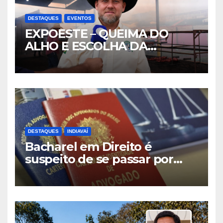
DESTAQUES
EVENTOS
EXPOESTE – QUEIMA DO
ALHO E ESCOLHA DA
RAINHA- PARTE I
DESTAQUES
INDIAVAÍ
Bacharel em Direito é
suspeito de se passar por
advogado durante
atendimento em Indiavaí