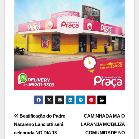
Navegação
Beatificação do Padre
CAMINHADA MAIO
Nazareno Lanciotti será
LARANJA MOBILIZA
de
celebrada NO DIA 13
COMUNIDADE NO