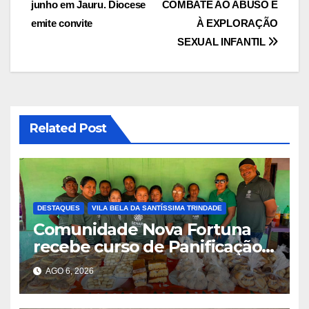
Post
junho em Jauru. Diocese
COMBATE AO ABUSO E
emite convite
À EXPLORAÇÃO
SEXUAL INFANTIL
Related Post
DESTAQUES
VILA BELA DA SANTÍSSIMA TRINDADE
Comunidade Nova Fortuna
recebe curso de Panificação
Artesanal promovido pelo
AGO 6, 2026
SENAR-MT e Sindicato Rural