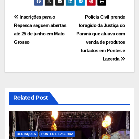
Navegação
Inscrições para o
Polícia Civil prende
Repesca seguem abertas
foragido da Justiça do
de
até 25 de junho em Mato
Paraná que atuava com
Post
Grosso
venda de produtos
furtados em Pontes e
Lacerda
Related Post
DESTAQUES
PONTES E LACERDA