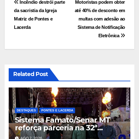
Navegação
Incêndio destrói parte
Motoristas podem obter
da sacristia da Igreja
até 40% de desconto em
de
Matriz de Pontes e
multas com adesão ao
Post
Lacerda
Sistema de Notificação
Eletrônica
Related Post
DESTAQUES
PONTES E LACERDA
Sistema Famato/Senar MT
reforça parceria na 32ª
Expoeste e destaca potencial
AGO 7, 2026