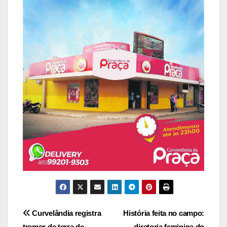
Navegação
Curvelândia registra
História feita no campo:
tremor de terra de
diretoria feminina do