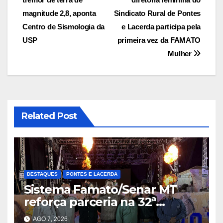
de
magnitude 2,8, aponta
Sindicato Rural de Pontes
Post
Centro de Sismologia da
e Lacerda participa pela
USP
primeira vez da FAMATO
Mulher
Related Post
DESTAQUES
PONTES E LACERDA
Sistema Famato/Senar MT
reforça parceria na 32ª
Expoeste e destaca potencial
AGO 7, 2026