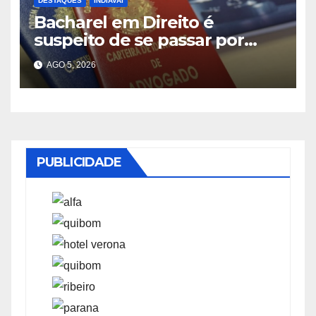
DESTAQUES
INDIAVAÍ
Bacharel em Direito é
suspeito de se passar por
advogado durante
AGO 5, 2026
atendimento em Indiavaí
PUBLICIDADE