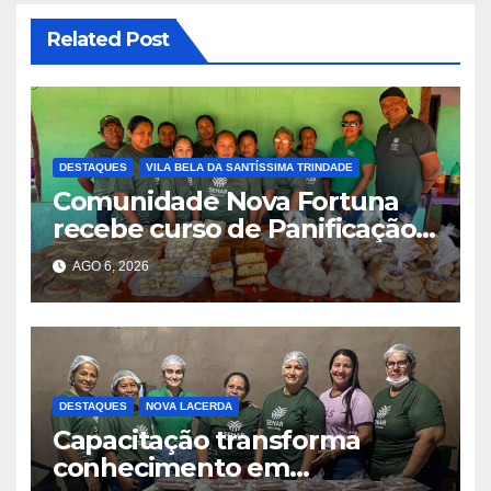
Related Post
DESTAQUES
VILA BELA DA SANTÍSSIMA TRINDADE
Comunidade Nova Fortuna
recebe curso de Panificação
Artesanal promovido pelo
AGO 6, 2026
SENAR-MT e Sindicato Rural
DESTAQUES
NOVA LACERDA
Capacitação transforma
conhecimento em