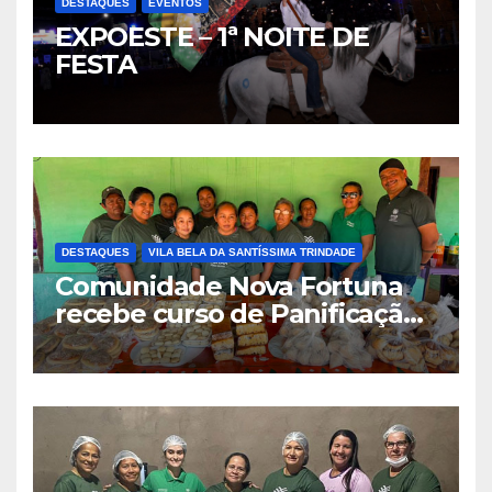
DESTAQUES
EVENTOS
EXPOESTE – 1ª NOITE DE
FESTA
DESTAQUES
VILA BELA DA SANTÍSSIMA TRINDADE
Comunidade Nova Fortuna
recebe curso de Panificação
Artesanal promovido pelo
SENAR-MT e Sindicato Rural