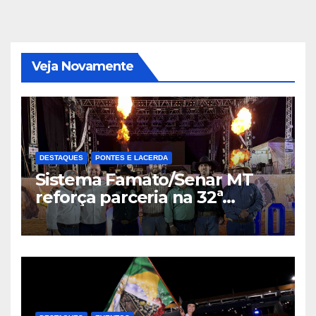
Veja Novamente
DESTAQUES
PONTES E LACERDA
Sistema Famato/Senar MT
reforça parceria na 32ª
Expoeste e destaca potencial
de Pontes e Lacerda