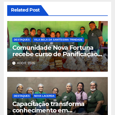
Related Post
DESTAQUES
VILA BELA DA SANTÍSSIMA TRINDADE
Comunidade Nova Fortuna
recebe curso de Panificação
Artesanal promovido pelo
AGO 6, 2026
SENAR-MT e Sindicato Rural
DESTAQUES
NOVA LACERDA
Capacitação transforma
conhecimento em