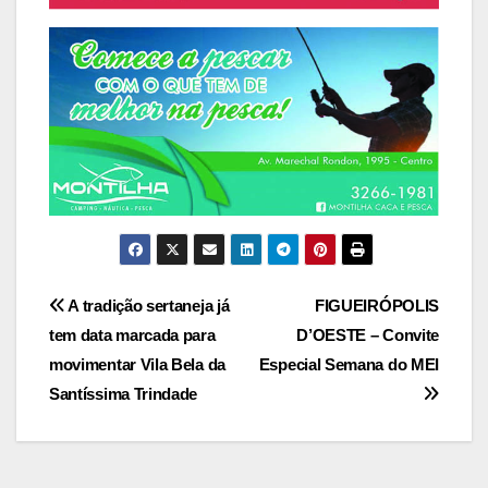
Navegação
A tradição sertaneja já
FIGUEIRÓPOLIS
tem data marcada para
D’OESTE – Convite
de
movimentar Vila Bela da
Especial Semana do MEI
Post
Santíssima Trindade