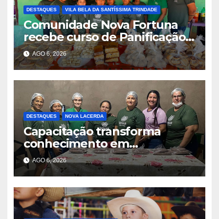
DESTAQUES
VILA BELA DA SANTÍSSIMA TRINDADE
Comunidade Nova Fortuna
recebe curso de Panificação
Artesanal promovido pelo
AGO 6, 2026
SENAR-MT e Sindicato Rural
DESTAQUES
NOVA LACERDA
Capacitação transforma
conhecimento em
oportunidades em Nova
AGO 6, 2026
Lacerda