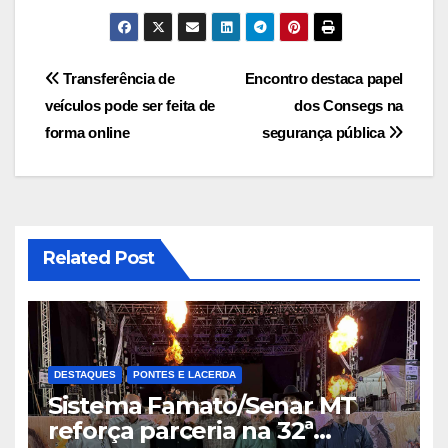
Navegação
Transferência de
Encontro destaca papel
veículos pode ser feita de
dos Consegs na
de
forma online
segurança pública
Post
Related Post
DESTAQUES
PONTES E LACERDA
Sistema Famato/Senar MT
reforça parceria na 32ª