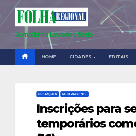
Skip
to
content
Jornalismo Levado a Sério
HOME
CIDADES
EDITAIS
DESTAQUES
MEIO AMBIENTE
Inscrições para s
temporários come