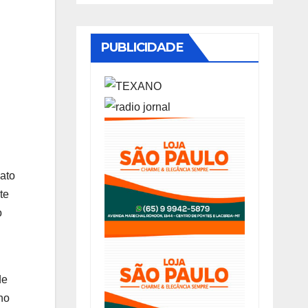
PUBLICIDADE
Mato
te
o
de
ho