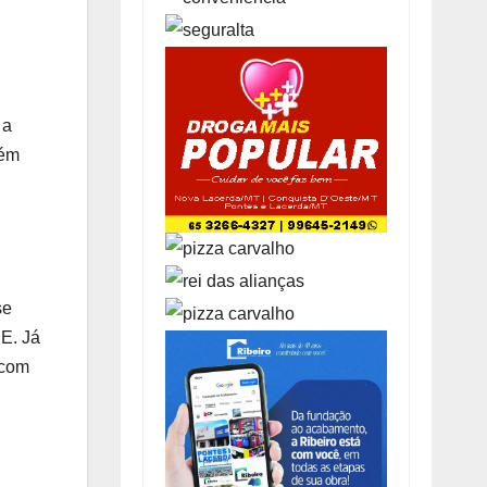
 a
lém
se
 E. Já
 com