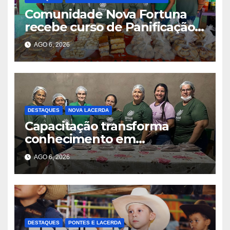
Comunidade Nova Fortuna
recebe curso de Panificação
Artesanal promovido pelo
AGO 6, 2026
SENAR-MT e Sindicato Rural
DESTAQUES
NOVA LACERDA
Capacitação transforma
conhecimento em
oportunidades em Nova
AGO 6, 2026
Lacerda
DESTAQUES
PONTES E LACERDA