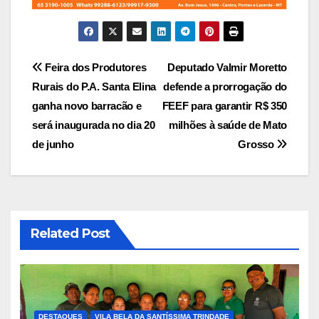
Navegação
Feira dos Produtores
Deputado Valmir Moretto
Rurais do P.A. Santa Elina
defende a prorrogação do
de
ganha novo barracão e
FEEF para garantir R$ 350
Post
será inaugurada no dia 20
milhões à saúde de Mato
de junho
Grosso
Related Post
DESTAQUES
VILA BELA DA SANTÍSSIMA TRINDADE