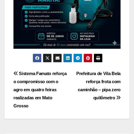
Navegação
Sistema Famato reforça
Prefeitura de Vila Bela
o compromisso com o
reforça frota com
de
agro em quatro feiras
caminhão – pipa zero
Post
realizadas em Mato
quilômetro
Grosso