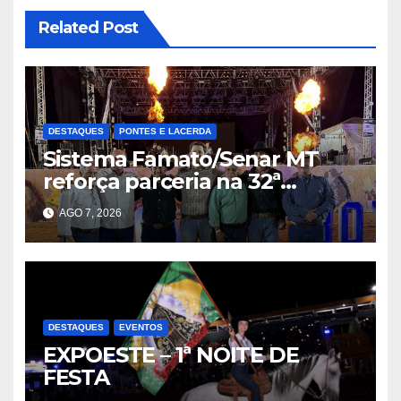
Related Post
DESTAQUES
PONTES E LACERDA
Sistema Famato/Senar MT
reforça parceria na 32ª
Expoeste e destaca potencial
AGO 7, 2026
de Pontes e Lacerda
DESTAQUES
EVENTOS
EXPOESTE – 1ª NOITE DE
FESTA