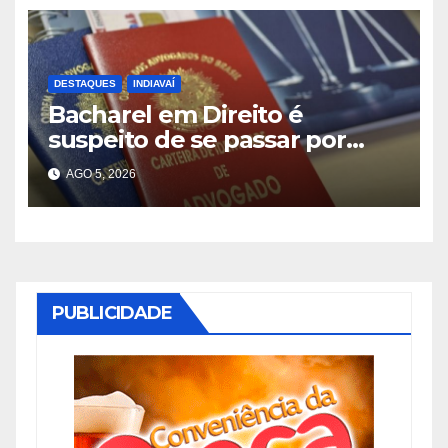
DESTAQUES
INDIAVAÍ
Bacharel em Direito é
suspeito de se passar por
advogado durante
AGO 5, 2026
atendimento em Indiavaí
PUBLICIDADE