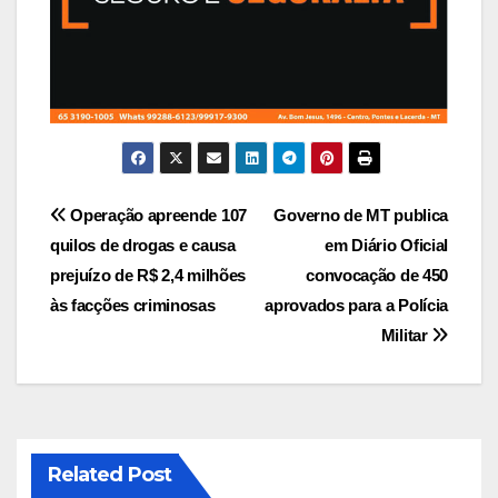
Navegação
Operação apreende 107
Governo de MT publica
quilos de drogas e causa
em Diário Oficial
de
prejuízo de R$ 2,4 milhões
convocação de 450
Post
às facções criminosas
aprovados para a Polícia
Militar
Related Post