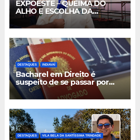
EXPOESTE – QUEIMA DO
ALHO E ESCOLHA DA
RAINHA- PARTE I
DESTAQUES
INDIAVAÍ
Bacharel em Direito é
suspeito de se passar por
advogado durante
atendimento em Indiavaí
DESTAQUES
VILA BELA DA SANTÍSSIMA TRINDADE