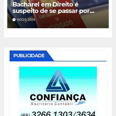
Bacharel em Direito é
suspeito de se passar por
advogado durante
AGO 5, 2026
atendimento em Indiavaí
PUBLICIDADE