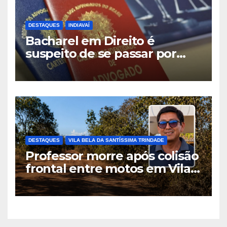
DESTAQUES
INDIAVAÍ
Bacharel em Direito é
suspeito de se passar por
advogado durante
atendimento em Indiavaí
DESTAQUES
VILA BELA DA SANTÍSSIMA TRINDADE
Professor morre após colisão
frontal entre motos em Vila
Bela da Santíssima Trindade