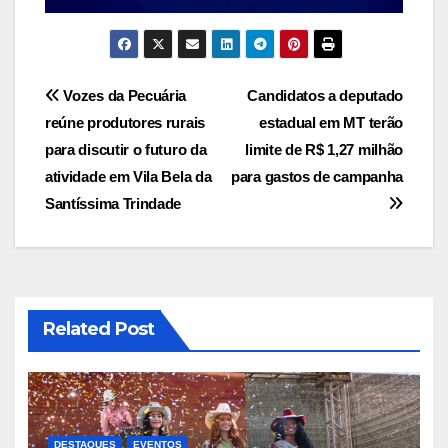
Navegação
Vozes da Pecuária
Candidatos a deputado
reúne produtores rurais
estadual em MT terão
de
para discutir o futuro da
limite de R$ 1,27 milhão
Post
atividade em Vila Bela da
para gastos de campanha
Santíssima Trindade
Related Post
DESTAQUES
EVENTOS