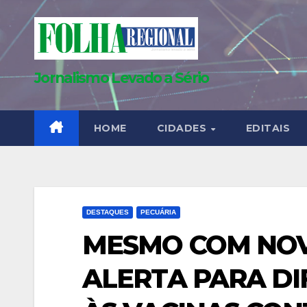
Skip
to
content
Jornalismo Levado a Sério
HOME
CIDADES
EDITAIS
DESTAQUES
PECUÁRIA
MESMO COM NOV
ALERTA PARA DI