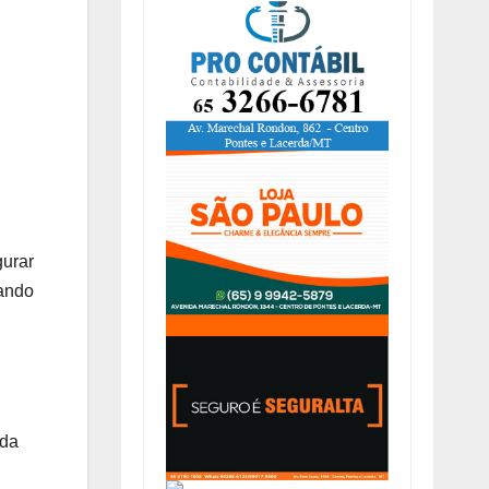
gurar
hando
 da