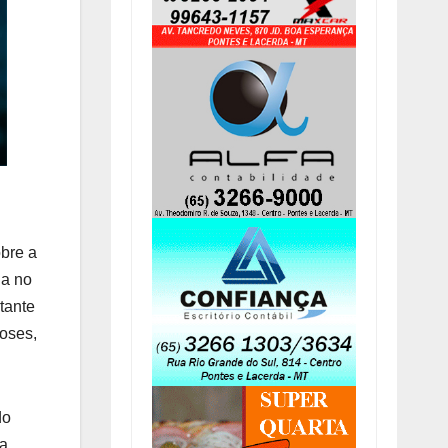
bre a
da no
tante
doses,
do
da