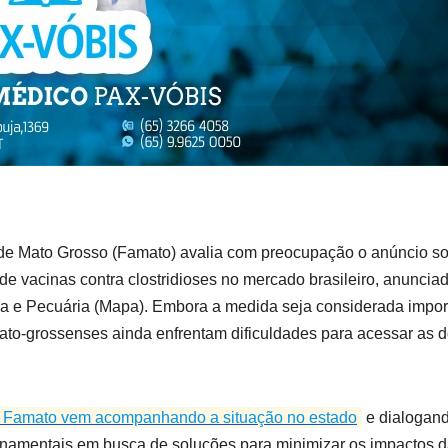
 de Mato Grosso (Famato) avalia com preocupação o anúncio so
de vacinas contra clostridioses no mercado brasileiro, anuncia
tura e Pecuária (Mapa). Embora a medida seja considerada impor
mato-grossenses ainda enfrentam dificuldades para acessar as 
a Famato vem acompanhando a situação no estado
e dialogan
ernamentais em busca de soluções para minimizar os impactos 