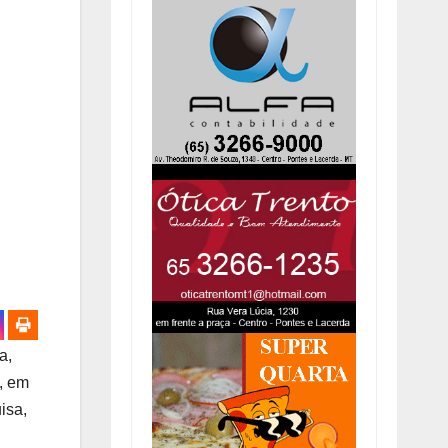
a,
, em
isa,