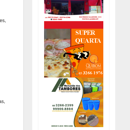
es,
as,