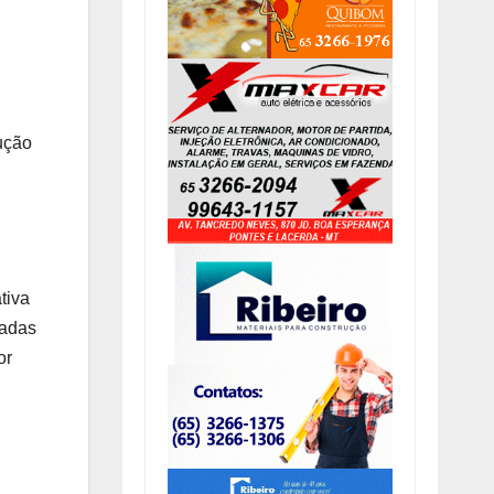
dução
tiva
eadas
or