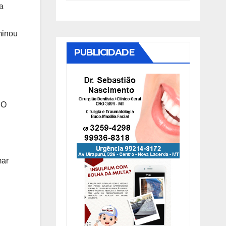
a
minou
PUBLICIDADE
 O
mar