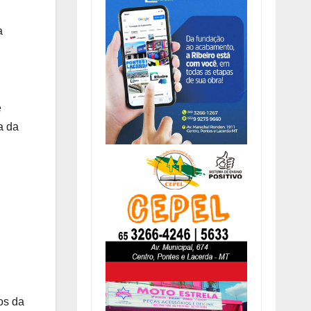
a
e
a da
os da