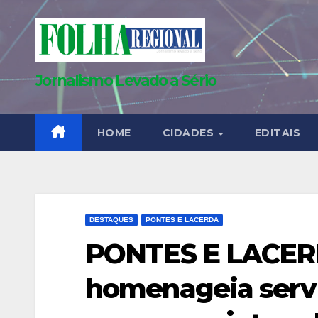
Skip
to
content
Jornalismo Levado a Sério
HOME
CIDADES
EDITAIS
DESTAQUES
PONTES E LACERDA
PONTES E LACER
homenageia serv