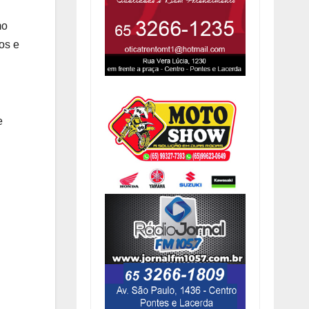
mo
ios e
e