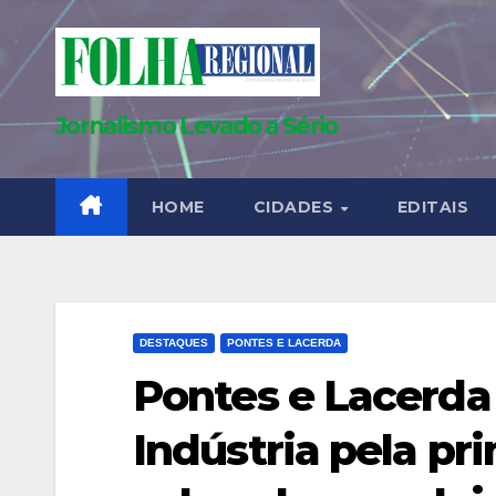
Skip
to
content
Jornalismo Levado a Sério
HOME
CIDADES
EDITAIS
DESTAQUES
PONTES E LACERDA
Pontes e Lacerda
Indústria pela pr