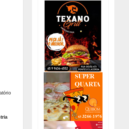
atório
tria