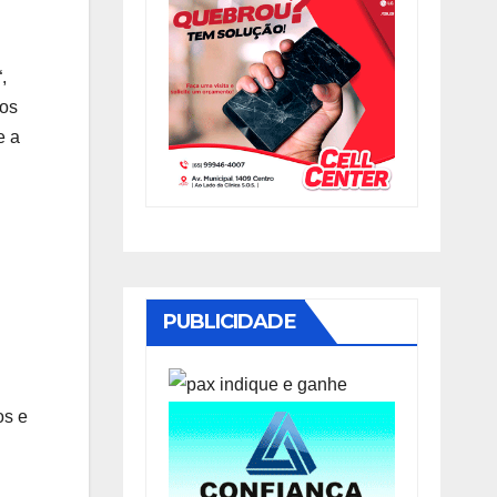
“,
 os
e a
PUBLICIDADE
os e